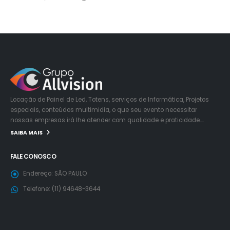
Locação de Painel de Led, Totens, serviços de Informática, Projetos
especiais, conteúdos multimidia, o que seu evento necessitar
nossas empresas irá lhe atender com qualidade e praticidade….
SAIBA MAIS
FALE CONOSCO
Endereço:
SÃO PAULO
Telefone:
(11) 94648-3644