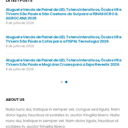
LATEST POSTS
R e
Aluguel e Venda de Painel de LED, Totens Interativos, Óculos VR e
Alu
e
TVs em São Paulo e São Caetano do Sul para a FENASUCRO &
TV
AGROCANA 2026
Sã
8 de julho de 2026
8 d
R e
Aluguel e Venda de Painel de LED, Totens Interativos, Óculos VR e
Alu
TVs em São Paulo e Cotia para a FISPAL Tecnologia 2026
TVs
8 de julho de 2026
8 d
R e
Aluguel e Venda de Painel de LED, Totens Interativos, Óculos VR e
Alu
TVs em São Paulo e Mogi das Cruzes para a Expo Revestir 2026
TV
8 de julho de 2026
8 d
ABOUT US
Nulla nunc dui, tristique in semper vel, congue sed ligula. Nam
dolor ligula, faucibus id sodales in, auctor fringilla libero. Nulla
nunc dui, tristique in semper vel. Nam dolor ligula, faucibus id
sodales in, auctor fringilla libero.