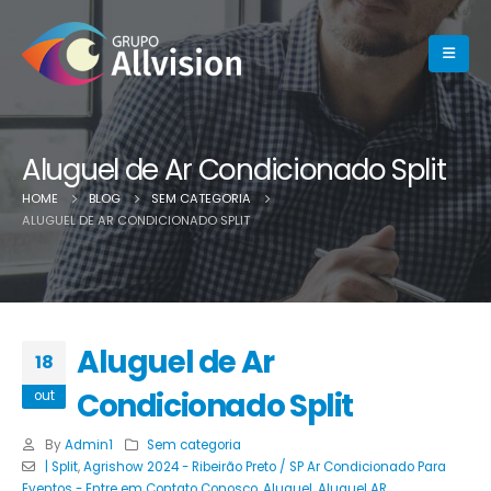
Aluguel de Ar Condicionado Split
HOME
BLOG
SEM CATEGORIA
ALUGUEL DE AR CONDICIONADO SPLIT
Aluguel de Ar
18
Condicionado Split
out
By
Admin1
Sem categoria
| Split
,
Agrishow 2024 - Ribeirão Preto / SP Ar Condicionado Para
Eventos - Entre em Contato Conosco
,
Aluguel
,
Aluguel AR