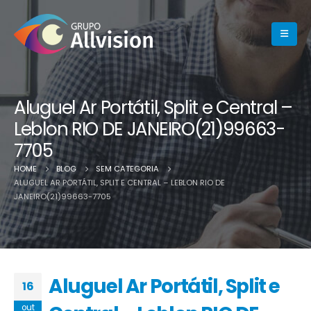
Aluguel Ar Portátil, Split e Central –
Leblon RIO DE JANEIRO(21)99663-
7705
HOME
BLOG
SEM CATEGORIA
ALUGUEL AR PORTÁTIL, SPLIT E CENTRAL – LEBLON RIO DE
JANEIRO(21)99663-7705
Aluguel Ar Portátil, Split e
16
out