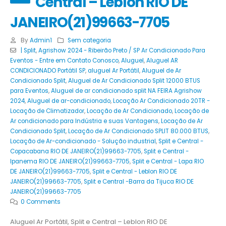
Central – Leblon RIO DE
JANEIRO(21)99663-7705
By
Admin1
Sem categoria
| Split
,
Agrishow 2024 - Ribeirão Preto / SP Ar Condicionado Para
Eventos - Entre em Contato Conosco
,
Aluguel
,
Aluguel AR
CONDICIONADO Portátil SP
,
aluguel Ar Portátil
,
Aluguel de Ar
Condicionado Split
,
Aluguel de Ar Condicionado Split 12000 BTUS
para Eventos
,
Aluguel de ar condicionado split NA FEIRA Agrishow
2024
,
Aluguel de ar-condicionado
,
Locação Ar Condicionado 20TR -
Locação de Climatizador
,
Locação de Ar Condicionado
,
Locação de
Ar condicionado para Indústria e suas Vantagens
,
Locação de Ar
Condicionado Split
,
Locação de Ar Condicionado SPLIT 80.000 BTUS
,
Locação de Ar-condicionado - Solução industrial
,
Split e Central -
Copacabana RIO DE JANEIRO(21)99663-7705
,
Split e Central -
Ipanema RIO DE JANEIRO(21)99663-7705
,
Split e Central - Lapa RIO
DE JANEIRO(21)99663-7705
,
Split e Central - Leblon RIO DE
JANEIRO(21)99663-7705
,
Split e Central -Barra da Tijuca RIO DE
JANEIRO(21)99663-7705
0 Comments
Aluguel Ar Portátil, Split e Central – Leblon RIO DE