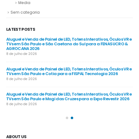
Media
Sem categoria
LATEST POSTS
R e
Aluguel e Venda de Painel de LED, Totens Interativos, Óculos VR e
Alu
e
TVs em São Paulo e São Caetano do Sul para a FENASUCRO &
TV
AGROCANA 2026
Sã
8 de julho de 2026
8 d
R e
Aluguel e Venda de Painel de LED, Totens Interativos, Óculos VR e
Alu
TVs em São Paulo e Cotia para a FISPAL Tecnologia 2026
TVs
8 de julho de 2026
8 d
R e
Aluguel e Venda de Painel de LED, Totens Interativos, Óculos VR e
Alu
TVs em São Paulo e Mogi das Cruzes para a Expo Revestir 2026
TV
8 de julho de 2026
8 d
ABOUT US