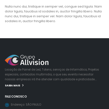
Nulla nunc dui, tristique in semper vel, congue sed ligula. Nam
dolor ligula, faucibus id sodales in, auctor fringilla libero. Nulla
nunc dui, tristique in semper vel. Nam dolor ligula, faucibus id
sodales in, auctor fringilla libero.
Locação de Painel de Led, Totens, serviços de Informática, Projetos
especiais, conteúdos multimidia, o que seu evento necessitar
nossas empresas irá lhe atender com qualidade e praticidade….
SAIBA MAIS
FALE CONOSCO
Endereço:
SÃO PAULO