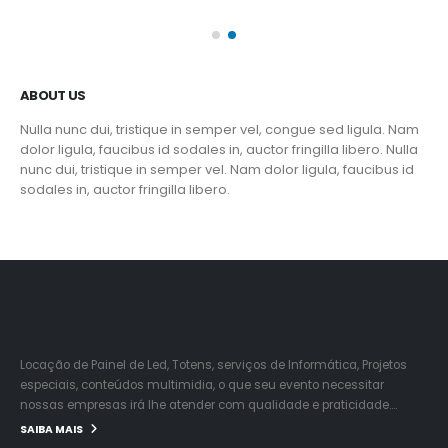
ABOUT US
Nulla nunc dui, tristique in semper vel, congue sed ligula. Nam
dolor ligula, faucibus id sodales in, auctor fringilla libero. Nulla
nunc dui, tristique in semper vel. Nam dolor ligula, faucibus id
sodales in, auctor fringilla libero.
Locação de Painel de Led, Totens, serviços de Informática, Projetos
especiais, conteúdos multimidia, o que seu evento necessitar
nossas empresas irá lhe atender com qualidade e praticidade….
SAIBA MAIS