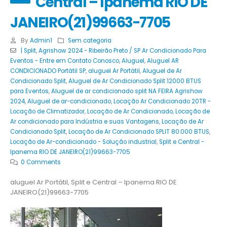
Central – Ipanema RIO DE
JANEIRO(21)99663-7705
By
Admin1
Sem categoria
| Split
,
Agrishow 2024 - Ribeirão Preto / SP Ar Condicionado Para
Eventos - Entre em Contato Conosco
,
Aluguel
,
Aluguel AR
CONDICIONADO Portátil SP
,
aluguel Ar Portátil
,
Aluguel de Ar
Condicionado Split
,
Aluguel de Ar Condicionado Split 12000 BTUS
para Eventos
,
Aluguel de ar condicionado split NA FEIRA Agrishow
2024
,
Aluguel de ar-condicionado
,
Locação Ar Condicionado 20TR -
Locação de Climatizador
,
Locação de Ar Condicionado
,
Locação de
Ar condicionado para Indústria e suas Vantagens
,
Locação de Ar
Condicionado Split
,
Locação de Ar Condicionado SPLIT 80.000 BTUS
,
Locação de Ar-condicionado - Solução industrial
,
Split e Central -
Ipanema RIO DE JANEIRO(21)99663-7705
0 Comments
aluguel Ar Portátil, Split e Central – Ipanema RIO DE
JANEIRO(21)99663-7705