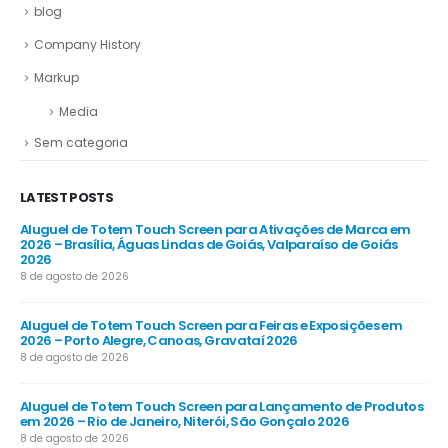
blog
Company History
Markup
Media
Sem categoria
LATEST POSTS
Aluguel de Totem Touch Screen para Ativações de Marca em
Al
26
2026 – Brasília, Águas Lindas de Goiás, Valparaíso de Goiás
Co
2026
8 d
8 de agosto de 2026
Al
Aluguel de Totem Touch Screen para Feiras e Exposições em
Emp
2026 – Porto Alegre, Canoas, Gravataí 2026
Gu
8 de agosto de 2026
8 d
 em
Aluguel de Totem Touch Screen para Lançamento de Produtos
Al
em 2026 – Rio de Janeiro, Niterói, São Gonçalo 2026
202
8 de agosto de 2026
8 d