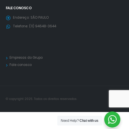
FALE CONOSCO
Endereço:
SÃO PAULO
Telefone:
(11) 94648-3644
Empresas do Grupo
Fale conosco
© copyright 2025. Todos os direitos reservados.
Need Help?
Chat with us