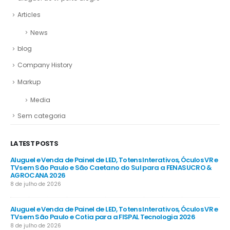
Articles
News
blog
Company History
Markup
Media
Sem categoria
LATEST POSTS
R e
Aluguel e Venda de Painel de LED, Totens Interativos, Óculos VR e
Alu
e
TVs em São Paulo e São Caetano do Sul para a FENASUCRO &
TV
AGROCANA 2026
Sã
8 de julho de 2026
8 d
R e
Aluguel e Venda de Painel de LED, Totens Interativos, Óculos VR e
Alu
TVs em São Paulo e Cotia para a FISPAL Tecnologia 2026
TVs
8 de julho de 2026
8 d