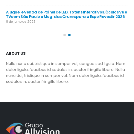
R e
Aluguel e Venda de Painel de LED, Totens Interativos, Óculos VR e
Alu
TVs em São Paulo e Mogi das Cruzes para a Expo Revestir 2026
TV
8 de julho de 2026
8 d
ABOUT US
Nulla nunc dui, tristique in semper vel, congue sed ligula. Nam
dolor ligula, faucibus id sodales in, auctor fringilla libero. Nulla
nunc dui, tristique in semper vel. Nam dolor ligula, faucibus id
sodales in, auctor fringilla libero.