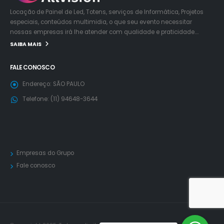
Locação de Painel de Led, Totens, serviços de Informática, Projetos
especiais, conteúdos multimidia, o que seu evento necessitar
nossas empresas irá lhe atender com qualidade e praticidade….
SAIBA MAIS
FALE CONOSCO
Endereço:
SÃO PAULO
Telefone:
(11) 94648-3644
Empresas do Grupo
Fale conosco