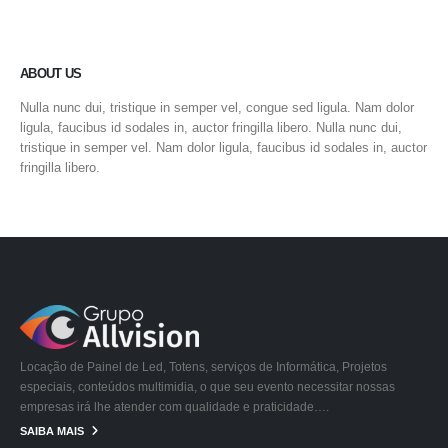
ABOUT US
Nulla nunc dui, tristique in semper vel, congue sed ligula. Nam dolor
ligula, faucibus id sodales in, auctor fringilla libero. Nulla nunc dui,
tristique in semper vel. Nam dolor ligula, faucibus id sodales in, auctor
fringilla libero.
Locação de Painel de Led, Totens, serviços de Informática, Projetos
especiais, conteúdos multimidia, o que seu evento necessitar nossas
empresas irá lhe atender com qualidade e praticidade….
SAIBA MAIS