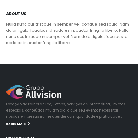
ABOUT US
Nulla nunc dui, tristique in semper vel, congue sed ligula. Nam
dolor ligula, faucibus id sodales in, auctor fringilla libero. Nulla
nunc dui, tristique in semper vel. Nam dolor ligula, faucibus id
sodales in, auctor fringilla libero.
Locação de Painel de Led, Totens, serviços de Informática, Projetos
especiais, conteúdos multimidia, o que seu evento necessitar
nossas empresas irá lhe atender com qualidade e praticidade….
SAIBA MAIS