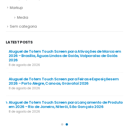
Markup
Media
Sem categoria
LATEST POSTS
Aluguel de Totem Touch Screen para Ativações de Marca em
Al
26
2026 – Brasília, Águas Lindas de Goiás, Valparaíso de Goiás
Co
2026
8 d
8 de agosto de 2026
Al
Aluguel de Totem Touch Screen para Feiras e Exposições em
Emp
2026 – Porto Alegre, Canoas, Gravataí 2026
Gu
8 de agosto de 2026
8 d
 em
Aluguel de Totem Touch Screen para Lançamento de Produtos
Al
em 2026 – Rio de Janeiro, Niterói, São Gonçalo 2026
202
8 de agosto de 2026
8 d