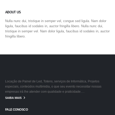
ABOUT US
Nulla nunc dui, tristique in semper vel, congue sed ligula. Nam dolor
ligula, faucibus id sodales in, auctor fringilla libero. Nulla nunc dui,
tristique in semper vel. Nam dolor ligula, faucibus id sodales in, auctor
fringilla libero.
Locação de Painel de Led, Totens, serviços de Informática, Projetos
especiais, conteúdos multimidia, o que seu evento necessitar nossas
empresas irá lhe atender com qualidade e praticidade….
SAIBA MAIS
FALE CONOSCO