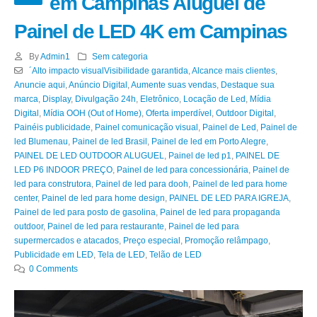
em Campinas Aluguel de
Painel de LED 4K em Campinas
By
Admin1
Sem categoria
´Alto impacto visualVisibilidade garantida
,
Alcance mais clientes
,
Anuncie aqui
,
Anúncio Digital
,
Aumente suas vendas
,
Destaque sua
marca
,
Display
,
Divulgação 24h
,
Eletrônico
,
Locação de Led
,
Mídia
Digital
,
Mídia OOH (Out of Home)
,
Oferta imperdível
,
Outdoor Digital
,
Painéis publicidade
,
Painel comunicação visual
,
Painel de Led
,
Painel de
led Blumenau
,
Painel de led Brasil
,
Painel de led em Porto Alegre
,
PAINEL DE LED OUTDOOR ALUGUEL
,
Painel de led p1
,
PAINEL DE
LED P6 INDOOR PREÇO
,
Painel de led para concessionária
,
Painel de
led para construtora
,
Painel de led para dooh
,
Painel de led para home
center
,
Painel de led para home design
,
PAINEL DE LED PARA IGREJA
,
Painel de led para posto de gasolina
,
Painel de led para propaganda
outdoor
,
Painel de led para restaurante
,
Painel de led para
supermercados e atacados
,
Preço especial
,
Promoção relâmpago
,
Publicidade em LED
,
Tela de LED
,
Telão de LED
0 Comments