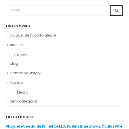
CATEGORIAS
aluguel de tv porto alegre
Articles
News
blog
Company History
Markup
Media
Sem categoria
LATEST POSTS
R e
Aluguel e Venda de Painel de LED, Totens Interativos, Óculos VR e
Alu