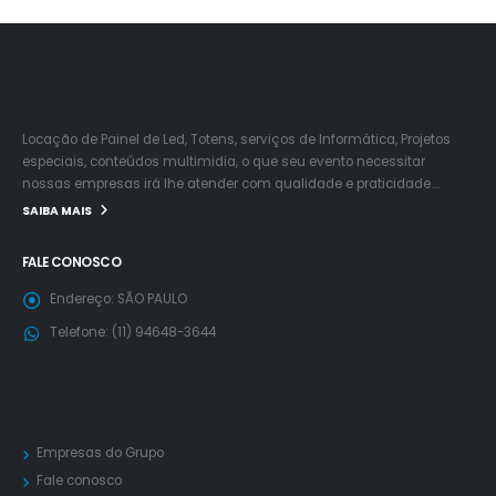
Locação de Painel de Led, Totens, serviços de Informática, Projetos
especiais, conteúdos multimidia, o que seu evento necessitar
nossas empresas irá lhe atender com qualidade e praticidade….
SAIBA MAIS
FALE CONOSCO
Endereço:
SÃO PAULO
Telefone:
(11) 94648-3644
Empresas do Grupo
Fale conosco