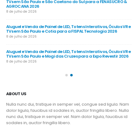
e
TVs em São Paulo e São Caetano do Sul para a FENASUCRO &
TV
AGROCANA 2026
Sã
8 de julho de 2026
8 d
R e
Aluguel e Venda de Painel de LED, Totens Interativos, Óculos VR e
Alu
TVs em São Paulo e Cotia para a FISPAL Tecnologia 2026
TVs
8 de julho de 2026
8 d
R e
Aluguel e Venda de Painel de LED, Totens Interativos, Óculos VR e
Alu
TVs em São Paulo e Mogi das Cruzes para a Expo Revestir 2026
TV
8 de julho de 2026
8 d
ABOUT US
Nulla nunc dui, tristique in semper vel, congue sed ligula. Nam
dolor ligula, faucibus id sodales in, auctor fringilla libero. Nulla
nunc dui, tristique in semper vel. Nam dolor ligula, faucibus id
sodales in, auctor fringilla libero.