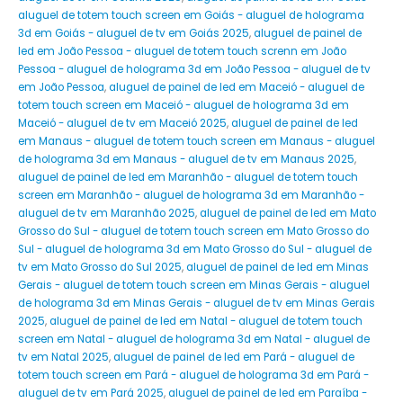
aluguel de totem touch screen em Goiás - aluguel de holograma
3d em Goiás - aluguel de tv em Goiás 2025
,
aluguel de painel de
led em João Pessoa - aluguel de totem touch screnn em João
Pessoa - aluguel de holograma 3d em João Pessoa - aluguel de tv
em João Pessoa
,
aluguel de painel de led em Maceió - aluguel de
totem touch screen em Maceió - aluguel de holograma 3d em
Maceió - aluguel de tv em Maceió 2025
,
aluguel de painel de led
em Manaus - aluguel de totem touch screen em Manaus - aluguel
de holograma 3d em Manaus - aluguel de tv em Manaus 2025
,
aluguel de painel de led em Maranhão - aluguel de totem touch
screen em Maranhão - aluguel de holograma 3d em Maranhão -
aluguel de tv em Maranhão 2025
,
aluguel de painel de led em Mato
Grosso do Sul - aluguel de totem touch screen em Mato Grosso do
Sul - aluguel de holograma 3d em Mato Grosso do Sul - aluguel de
tv em Mato Grosso do Sul 2025
,
aluguel de painel de led em Minas
Gerais - aluguel de totem touch screen em Minas Gerais - aluguel
de holograma 3d em Minas Gerais - aluguel de tv em Minas Gerais
2025
,
aluguel de painel de led em Natal - aluguel de totem touch
screen em Natal - aluguel de holograma 3d em Natal - aluguel de
tv em Natal 2025
,
aluguel de painel de led em Pará - aluguel de
totem touch screen em Pará - aluguel de holograma 3d em Pará -
aluguel de tv em Pará 2025
,
aluguel de painel de led em Paraíba -