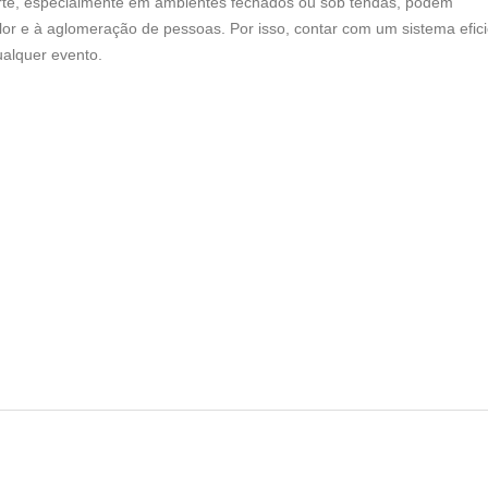
orte, especialmente em ambientes fechados ou sob tendas, podem
lor e à aglomeração de pessoas. Por isso, contar com um sistema efic
ualquer evento.