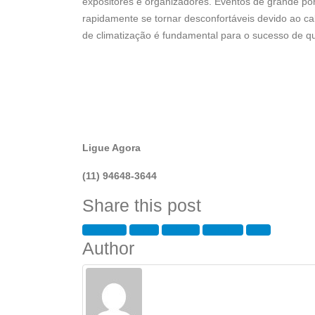
expositores e organizadores. Eventos de grande p
rapidamente se tornar desconfortáveis devido ao ca
de climatização é fundamental para o sucesso de q
Ligue Agora
(11) 94648-3644
Share this post
Facebook
Twitter
LinkedIn
Google +
Email
Author