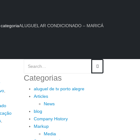
categoria
ALUGUEL AR CONDICIONADO – MARICÁ
Categorias
r
aluguel de tv porto alegre
vo
,
Articles
News
ado
blog
cação
Company History
s
,
Markup
Media