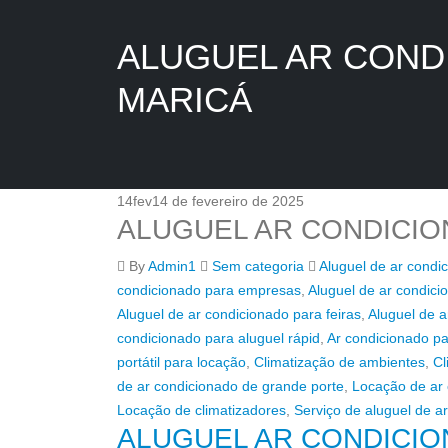
ALUGUEL AR COND
MARICÁ
14
fev
14 de fevereiro de 2025
ALUGUEL AR CONDICIO
By
Admin1
Sem categoria
Aluguel de ar condi
condicionado para empresas
,
Aluguel de ar condicio
Aluguel de ar condicionado para feiras
,
Aluguel de a
condicionado para aluguel rápid
,
Ar condicionado p
portátil para locação
,
Climatização de ambientes
,
Cl
de ar condicionado de grande porte
,
Locação de ar
Locação de climatizadores
,
Serviço de aluguel de a
ALUGUEL AR CONDICIO