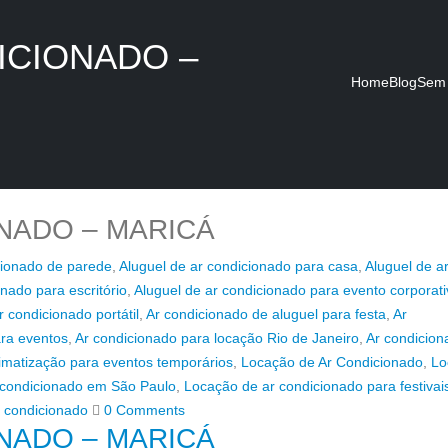
ICIONADO –
Home
Blog
Sem 
NADO – MARICÁ
cionado de parede
,
Aluguel de ar condicionado para casa
,
Aluguel de a
nado para escritório
,
Aluguel de ar condicionado para evento corporati
r condicionado portátil
,
Ar condicionado de aluguel para festa
,
Ar
ara eventos
,
Ar condicionado para locação Rio de Janeiro
,
Ar condicion
imatização para eventos temporários
,
Locação de Ar Condicionado
,
Lo
 condicionado em São Paulo
,
Locação de ar condicionado para festivai
r condicionado
0 Comments
NADO – MARICÁ