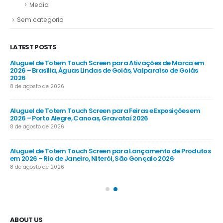
Media
Sem categoria
LATEST POSTS
Aluguel de Totem Touch Screen para Ativações de Marca em
Al
26
2026 – Brasília, Águas Lindas de Goiás, Valparaíso de Goiás
Co
2026
8 d
8 de agosto de 2026
Al
Aluguel de Totem Touch Screen para Feiras e Exposições em
Emp
2026 – Porto Alegre, Canoas, Gravataí 2026
Gu
8 de agosto de 2026
8 d
 em
Aluguel de Totem Touch Screen para Lançamento de Produtos
Al
em 2026 – Rio de Janeiro, Niterói, São Gonçalo 2026
202
8 de agosto de 2026
8 d
ABOUT US