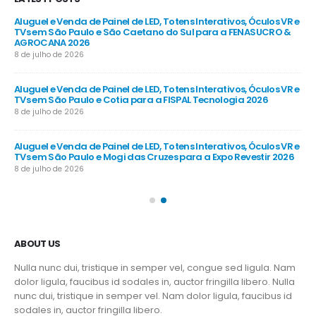
R e
Aluguel e Venda de Painel de LED, Totens Interativos, Óculos VR e
Alu
e
TVs em São Paulo e São Caetano do Sul para a FENASUCRO &
TV
AGROCANA 2026
Sã
8 de julho de 2026
8 d
R e
Aluguel e Venda de Painel de LED, Totens Interativos, Óculos VR e
Alu
TVs em São Paulo e Cotia para a FISPAL Tecnologia 2026
TVs
8 de julho de 2026
8 d
R e
Aluguel e Venda de Painel de LED, Totens Interativos, Óculos VR e
Alu
TVs em São Paulo e Mogi das Cruzes para a Expo Revestir 2026
TV
8 de julho de 2026
8 d
ABOUT US
Nulla nunc dui, tristique in semper vel, congue sed ligula. Nam
dolor ligula, faucibus id sodales in, auctor fringilla libero. Nulla
nunc dui, tristique in semper vel. Nam dolor ligula, faucibus id
sodales in, auctor fringilla libero.