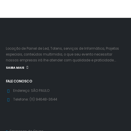
Locação de Painel de Led, Totens, serviços de Informática, Projetos
especiais, conteúdos multimidia, o que seu evento necessitar
nossas empresas irá lhe atender com qualidade e praticidade….
SAIBA MAIS
FALE CONOSCO
Endereço:
SÃO PAULO
Telefone:
(11) 94648-3644