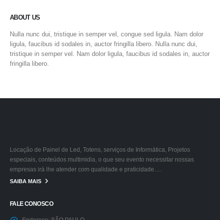
ABOUT US
Nulla nunc dui, tristique in semper vel, congue sed ligula. Nam dolor
ligula, faucibus id sodales in, auctor fringilla libero. Nulla nunc dui,
tristique in semper vel. Nam dolor ligula, faucibus id sodales in, auctor
fringilla libero.
Locação de Painel de Led, Totens, serviços de Informática, Projetos
especiais, conteúdos multimidia, o que seu evento necessitar nossas
empresas irá lhe atender com qualidade e praticidade….
SAIBA MAIS
FALE CONOSCO
Endereço:
SÃO PAULO