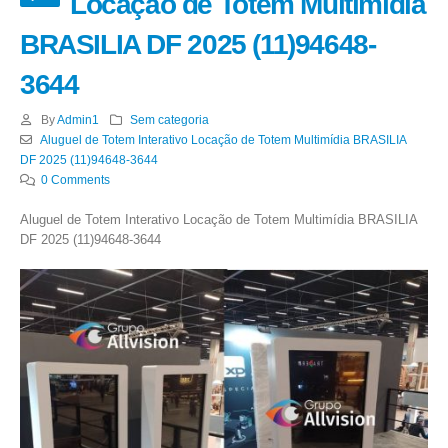
Locação de Totem Multimídia
BRASILIA DF 2025 (11)94648-
3644
By
Admin1
Sem categoria
Aluguel de Totem Interativo Locação de Totem Multimídia BRASILIA
DF 2025 (11)94648-3644
0 Comments
Aluguel de Totem Interativo Locação de Totem Multimídia BRASILIA
DF 2025 (11)94648-3644