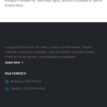
tristique in semper vel. Nam dolor ligula, faucibus id sodales in, auctor
fringilla libero.
Locação de Painel de Led, Totens, serviços de Informática, Projetos
especiais, conteúdos multimidia, o que seu evento necessitar nossas
empresas irá lhe atender com qualidade e praticidade….
SAIBA MAIS
FALE CONOSCO
Endereço:
SÃO PAULO
Telefone:
(11) 94648-3644