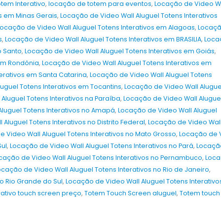
otem Interativo
,
locação de totem para eventos
,
Locação de Video W
os em Minas Gerais
,
Locação de Video Wall Aluguel Totens Interativos
Locação de Video Wall Aluguel Totens Interativos em Alagoas
,
Locaçã
s
,
Locação de Video Wall Aluguel Totens Interativos em BRASILIA
,
Loca
o Santo
,
Locação de Video Wall Aluguel Totens Interativos em Goiás
,
 em Rondônia
,
Locação de Video Wall Aluguel Totens Interativos em
terativos em Santa Catarina
,
Locação de Video Wall Aluguel Totens
uguel Totens Interativos em Tocantins
,
Locação de Video Wall Alugue
Aluguel Totens Interativos na Paraíba
,
Locação de Video Wall Alugue
Aluguel Totens Interativos no Amapá
,
Locação de Video Wall Aluguel
Aluguel Totens Interativos no Distrito Federal
,
Locação de Video Wal
 Video Wall Aluguel Totens Interativos no Mato Grosso
,
Locação de 
Sul
,
Locação de Video Wall Aluguel Totens Interativos no Pará
,
Locaçã
cação de Video Wall Aluguel Totens Interativos no Pernambuco
,
Loc
Aluguel e Venda de Painel de LED,
Aluguel e Venda de Painel 
Totens Interativos, Óculos VR e TVs
Totens Interativos, Óculos
ocação de Video Wall Aluguel Totens Interativos no Rio de Janeiro
,
em São Paulo e São Caetano do Sul
em São Paulo e Campinas 
no Rio Grande do Sul
,
Locação de Video Wall Aluguel Totens Interativo
para a FENASUCRO & AGROCANA
Salão do Automóvel de Sã
rativo touch screen preço
,
Totem Touch Screen aluguel
,
Totem touch
2026
2026
8 de julho de 2026
8 de julho de 2026