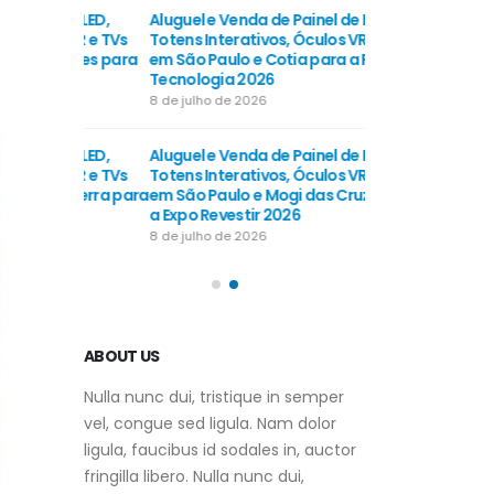
de LED,
Aluguel e Venda de Painel de LED,
Aluguel e Venda d
 VR e TVs
Totens Interativos, Óculos VR e TVs
Totens Interativo
Artes para
em São Paulo e Cotia para a FISPAL
em São Paulo e E
Tecnologia 2026
a Bett Brasil 2026
8 de julho de 2026
8 de julho de 2026
de LED,
Aluguel e Venda de Painel de LED,
Aluguel e Venda d
 VR e TVs
Totens Interativos, Óculos VR e TVs
Totens Interativo
 Serra para
em São Paulo e Mogi das Cruzes para
em São Paulo e T
a Expo Revestir 2026
a CONARH 2026
8 de julho de 2026
8 de julho de 2026
ABOUT US
Nulla nunc dui, tristique in semper
vel, congue sed ligula. Nam dolor
ligula, faucibus id sodales in, auctor
fringilla libero. Nulla nunc dui,