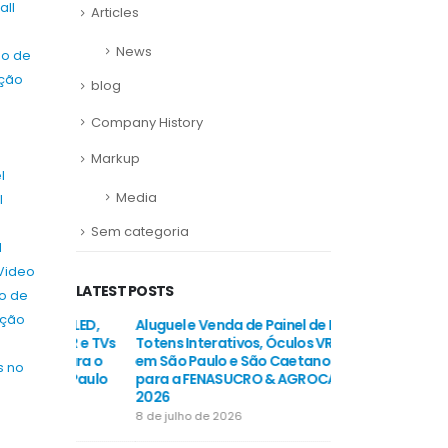
all
Articles
News
o de
ção
blog
Company History
Markup
l
Media
l
Sem categoria
l
Video
LATEST POSTS
o de
ação
de LED,
Aluguel e Venda de Painel de LED,
Aluguel e Venda d
 VR e TVs
Totens Interativos, Óculos VR e TVs
Totens Interativo
para o
em São Paulo e São Caetano do Sul
em São Paulo e 
s no
o Paulo
para a FENASUCRO & AGROCANA
Salão do Automó
2026
2026
8 de julho de 2026
8 de julho de 2026