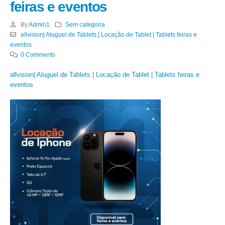
feiras e eventos
By
Admin1
Sem categoria
allvision| Aluguel de Tablets | Locação de Tablet | Tablets feiras e
eventos
0 Comments
allvision| Aluguel de Tablets | Locação de Tablet | Tablets feiras e
eventos