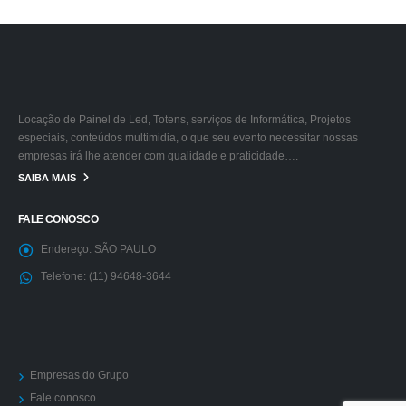
Locação de Painel de Led, Totens, serviços de Informática, Projetos
especiais, conteúdos multimidia, o que seu evento necessitar nossas
empresas irá lhe atender com qualidade e praticidade….
SAIBA MAIS
FALE CONOSCO
Endereço:
SÃO PAULO
Telefone:
(11) 94648-3644
Empresas do Grupo
Fale conosco