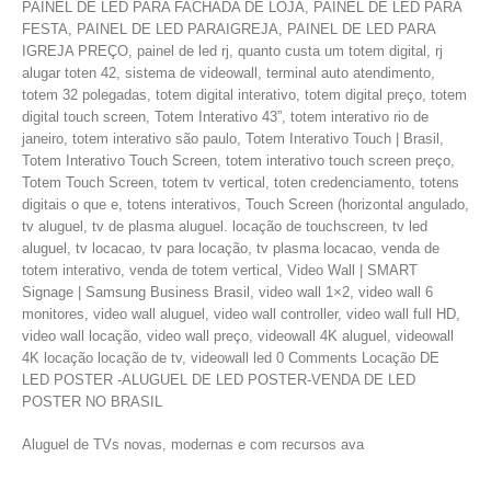
PAINEL DE LED PARA FACHADA DE LOJA, PAINEL DE LED PARA
FESTA, PAINEL DE LED PARAIGREJA, PAINEL DE LED PARA
IGREJA PREÇO, painel de led rj, quanto custa um totem digital, rj
alugar toten 42, sistema de videowall, terminal auto atendimento,
totem 32 polegadas, totem digital interativo, totem digital preço, totem
digital touch screen, Totem Interativo 43”, totem interativo rio de
janeiro, totem interativo são paulo, Totem Interativo Touch | Brasil,
Totem Interativo Touch Screen, totem interativo touch screen preço,
Totem Touch Screen, totem tv vertical, toten credenciamento, totens
digitais o que e, totens interativos, Touch Screen (horizontal angulado,
tv aluguel, tv de plasma aluguel. locação de touchscreen, tv led
aluguel, tv locacao, tv para locação, tv plasma locacao, venda de
totem interativo, venda de totem vertical, Video Wall | SMART
Signage | Samsung Business Brasil, video wall 1×2, video wall 6
monitores, video wall aluguel, video wall controller, video wall full HD,
video wall locação, video wall preço, videowall 4K aluguel, videowall
4K locação locação de tv, videowall led 0 Comments Locação DE
LED POSTER -ALUGUEL DE LED POSTER-VENDA DE LED
POSTER NO BRASIL
Aluguel de TVs novas, modernas e com recursos ava