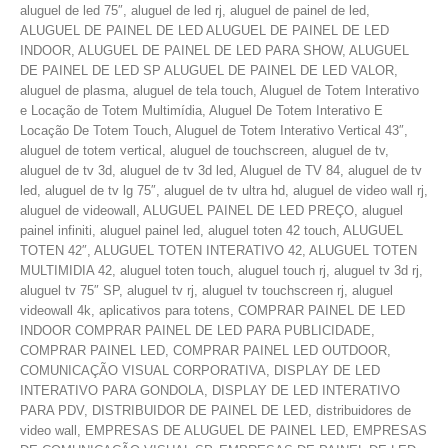
aluguel de led 75″, aluguel de led rj, aluguel de painel de led,
ALUGUEL DE PAINEL DE LED ALUGUEL DE PAINEL DE LED
INDOOR, ALUGUEL DE PAINEL DE LED PARA SHOW, ALUGUEL
DE PAINEL DE LED SP ALUGUEL DE PAINEL DE LED VALOR,
aluguel de plasma, aluguel de tela touch, Aluguel de Totem Interativo
e Locação de Totem Multimídia, Aluguel De Totem Interativo E
Locação De Totem Touch, Aluguel de Totem Interativo Vertical 43″,
aluguel de totem vertical, aluguel de touchscreen, aluguel de tv,
aluguel de tv 3d, aluguel de tv 3d led, Aluguel de TV 84, aluguel de tv
led, aluguel de tv lg 75″, aluguel de tv ultra hd, aluguel de video wall rj,
aluguel de videowall, ALUGUEL PAINEL DE LED PREÇO, aluguel
painel infiniti, aluguel painel led, aluguel toten 42 touch, ALUGUEL
TOTEN 42″, ALUGUEL TOTEN INTERATIVO 42, ALUGUEL TOTEN
MULTIMIDIA 42, aluguel toten touch, aluguel touch rj, aluguel tv 3d rj,
aluguel tv 75″ SP, aluguel tv rj, aluguel tv touchscreen rj, aluguel
videowall 4k, aplicativos para totens, COMPRAR PAINEL DE LED
INDOOR COMPRAR PAINEL DE LED PARA PUBLICIDADE,
COMPRAR PAINEL LED, COMPRAR PAINEL LED OUTDOOR,
COMUNICAÇÃO VISUAL CORPORATIVA, DISPLAY DE LED
INTERATIVO PARA GONDOLA, DISPLAY DE LED INTERATIVO
PARA PDV, DISTRIBUIDOR DE PAINEL DE LED, distribuidores de
video wall, EMPRESAS DE ALUGUEL DE PAINEL LED, EMPRESAS