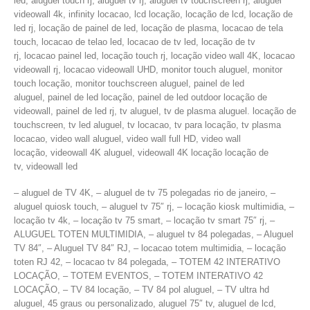
led, aluguel touch rj, aluguel tv rj, aluguel tv touchscreen rj, aluguel
videowall 4k, infinity locacao, lcd locação, locação de lcd, locação de
led rj, locação de painel de led, locação de plasma, locacao de tela
touch, locacao de telao led, locacao de tv led, locação de tv
rj, locacao painel led, locação touch rj, locação video wall 4K, locacao
videowall rj, locacao videowall UHD, monitor touch aluguel, monitor
touch locação, monitor touchscreen aluguel, painel de led
aluguel, painel de led locação, painel de led outdoor locação de
videowall, painel de led rj, tv aluguel, tv de plasma aluguel. locação de
touchscreen, tv led aluguel, tv locacao, tv para locação, tv plasma
locacao, video wall aluguel, video wall full HD, video wall
locação, videowall 4K aluguel, videowall 4K locação locação de
tv, videowall led
– aluguel de TV 4K, – aluguel de tv 75 polegadas rio de janeiro, –
aluguel quiosk touch, – aluguel tv 75″ rj, – locação kiosk multimidia, –
locação tv 4k, – locação tv 75 smart, – locação tv smart 75″ rj, –
ALUGUEL TOTEN MULTIMIDIA, – aluguel tv 84 polegadas, – Aluguel
TV 84″, – Aluguel TV 84″ RJ, – locacao totem multimidia, – locação
toten RJ 42, – locacao tv 84 polegada, – TOTEM 42 INTERATIVO
LOCAÇÃO, – TOTEM EVENTOS, – TOTEM INTERATIVO 42
LOCAÇÃO, – TV 84 locação, – TV 84 pol aluguel, – TV ultra hd
aluguel, 45 graus ou personalizado, aluguel 75″ tv, aluguel de lcd,