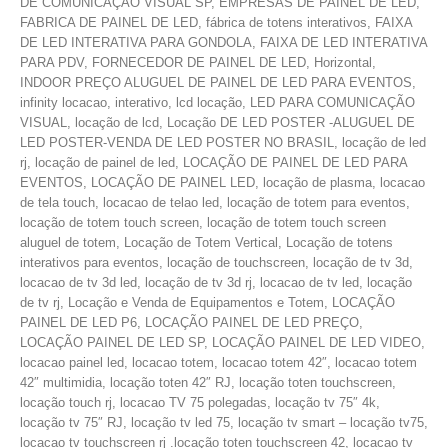
DE COMUNICAÇÃO VISUAL SP, EMPRESAS DE PAINEL DE LED,
FABRICA DE PAINEL DE LED, fábrica de totens interativos, FAIXA
DE LED INTERATIVA PARA GONDOLA, FAIXA DE LED INTERATIVA
PARA PDV, FORNECEDOR DE PAINEL DE LED, Horizontal,
INDOOR PREÇO ALUGUEL DE PAINEL DE LED PARA EVENTOS,
infinity locacao, interativo, lcd locação, LED PARA COMUNICAÇÃO
VISUAL, locação de lcd, Locação DE LED POSTER -ALUGUEL DE
LED POSTER-VENDA DE LED POSTER NO BRASIL, locação de led
rj, locação de painel de led, LOCAÇÃO DE PAINEL DE LED PARA
EVENTOS, LOCAÇÃO DE PAINEL LED, locação de plasma, locacao
de tela touch, locacao de telao led, locação de totem para eventos,
locação de totem touch screen, locação de totem touch screen
aluguel de totem, Locação de Totem Vertical, Locação de totens
interativos para eventos, locação de touchscreen, locação de tv 3d,
locacao de tv 3d led, locação de tv 3d rj, locacao de tv led, locação
de tv rj, Locação e Venda de Equipamentos e Totem, LOCAÇÃO
PAINEL DE LED P6, LOCAÇÃO PAINEL DE LED PREÇO,
LOCAÇÃO PAINEL DE LED SP, LOCAÇÃO PAINEL DE LED VIDEO,
locacao painel led, locacao totem, locacao totem 42″, locacao totem
42″ multimidia, locação toten 42″ RJ, locação toten touchscreen,
locação touch rj, locacao TV 75 polegadas, locação tv 75″ 4k,
locação tv 75″ RJ, locação tv led 75, locação tv smart – locação tv75,
locacao tv touchscreen rj .locação toten touchscreen 42, locacao tv