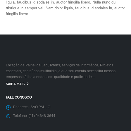
ligula, faucibus id sodales in, auctor fringilla libero. Nulla nunc dui,
tristique in semper vel. Nam dolor ligula, faucibus id sodales in, auctor
fringilla libero.
Locação de Painel de Led, Totens, serviços de Informática, Projetos
especiais, conteúdos multimidia, o que seu evento necessitar nossas
empresas irá lhe atender com qualidade e praticidade….
SAIBA MAIS
FALE CONOSCO
Endereço:
SÃO PAULO
Telefone:
(11) 94648-3644