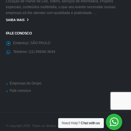
Locação de Painel de Led, Totens, serviços de Informática, Projetos
especiais, conteúdos multimidia, o que seu evento necessitar nossas
empresas irá lhe atender com qualidade e praticidade….
SAIBA MAIS
FALE CONOSCO
Endereço:
SÃO PAULO
Telefone:
(11) 94648-3644
Empresas do Grupo
Fale conosco
Need Help?
Chat with us
© copyright 2025. Todos os direitos reservados.