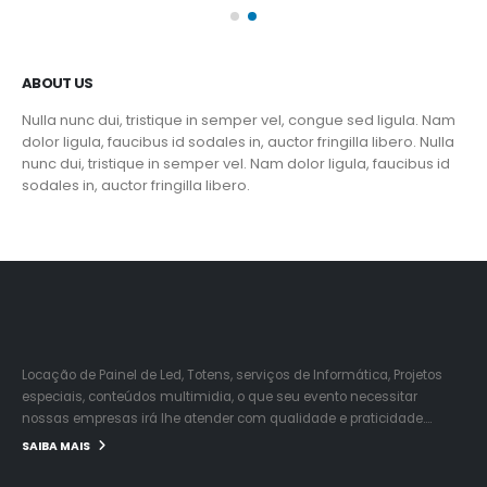
ABOUT US
Nulla nunc dui, tristique in semper vel, congue sed ligula. Nam
dolor ligula, faucibus id sodales in, auctor fringilla libero. Nulla
nunc dui, tristique in semper vel. Nam dolor ligula, faucibus id
sodales in, auctor fringilla libero.
Locação de Painel de Led, Totens, serviços de Informática, Projetos
especiais, conteúdos multimidia, o que seu evento necessitar
nossas empresas irá lhe atender com qualidade e praticidade….
SAIBA MAIS