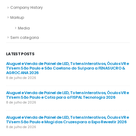
Company History
Markup
Media
Sem categoria
LATEST POSTS
R e
Aluguel e Venda de Painel de LED, Totens Interativos, Óculos VR e
Alu
e
TVs em São Paulo e São Caetano do Sul para a FENASUCRO &
TV
AGROCANA 2026
Sã
8 de julho de 2026
8 d
R e
Aluguel e Venda de Painel de LED, Totens Interativos, Óculos VR e
Alu
TVs em São Paulo e Cotia para a FISPAL Tecnologia 2026
TVs
8 de julho de 2026
8 d
R e
Aluguel e Venda de Painel de LED, Totens Interativos, Óculos VR e
Alu
TVs em São Paulo e Mogi das Cruzes para a Expo Revestir 2026
TV
8 de julho de 2026
8 d