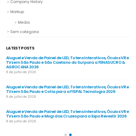
Company History
Markup
Media
Sem categoria
LATEST POSTS
R e
Aluguel e Venda de Painel de LED, Totens Interativos, Óculos VR e
Alu
e
TVs em São Paulo e São Caetano do Sul para a FENASUCRO &
TV
AGROCANA 2026
Sã
8 de julho de 2026
8 d
R e
Aluguel e Venda de Painel de LED, Totens Interativos, Óculos VR e
Alu
TVs em São Paulo e Cotia para a FISPAL Tecnologia 2026
TVs
8 de julho de 2026
8 d
R e
Aluguel e Venda de Painel de LED, Totens Interativos, Óculos VR e
Alu
TVs em São Paulo e Mogi das Cruzes para a Expo Revestir 2026
TV
8 de julho de 2026
8 d