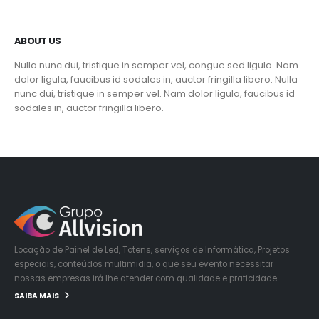
ABOUT US
Nulla nunc dui, tristique in semper vel, congue sed ligula. Nam
dolor ligula, faucibus id sodales in, auctor fringilla libero. Nulla
nunc dui, tristique in semper vel. Nam dolor ligula, faucibus id
sodales in, auctor fringilla libero.
Locação de Painel de Led, Totens, serviços de Informática, Projetos
especiais, conteúdos multimidia, o que seu evento necessitar
nossas empresas irá lhe atender com qualidade e praticidade….
SAIBA MAIS