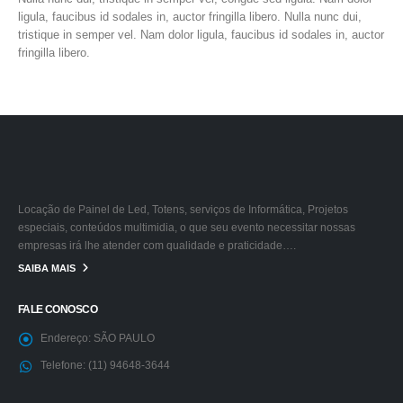
ligula, faucibus id sodales in, auctor fringilla libero. Nulla nunc dui,
tristique in semper vel. Nam dolor ligula, faucibus id sodales in, auctor
fringilla libero.
Locação de Painel de Led, Totens, serviços de Informática, Projetos
especiais, conteúdos multimidia, o que seu evento necessitar nossas
empresas irá lhe atender com qualidade e praticidade….
SAIBA MAIS
FALE CONOSCO
Endereço:
SÃO PAULO
Telefone:
(11) 94648-3644