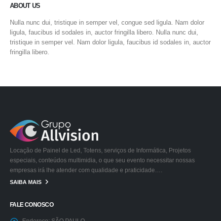
ABOUT US
Nulla nunc dui, tristique in semper vel, congue sed ligula. Nam dolor
ligula, faucibus id sodales in, auctor fringilla libero. Nulla nunc dui,
tristique in semper vel. Nam dolor ligula, faucibus id sodales in, auctor
fringilla libero.
Locação de Painel de Led, Totens, serviços de Informática, Projetos
especiais, conteúdos multimidia, o que seu evento necessitar nossas
empresas irá lhe atender com qualidade e praticidade….
SAIBA MAIS
FALE CONOSCO
Endereço:
SÃO PAULO