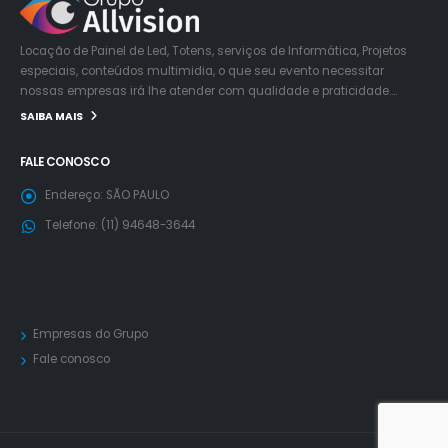
Locação de Painel de Led, Totens, serviços de Informática, Projetos
especiais, conteúdos multimidia, o que seu evento necessitar
nossas empresas irá lhe atender com qualidade e praticidade….
SAIBA MAIS
FALE CONOSCO
Endereço:
SÃO PAULO
Telefone:
(11) 94648-3644
Empresas do Grupo
Fale conosco