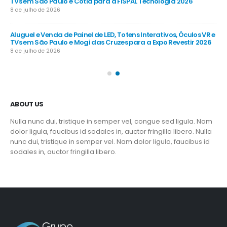
TVs em São Paulo e Cotia para a FISPAL Tecnologia 2026
TVs
8 de julho de 2026
8 d
R e
Aluguel e Venda de Painel de LED, Totens Interativos, Óculos VR e
Alu
TVs em São Paulo e Mogi das Cruzes para a Expo Revestir 2026
TV
8 de julho de 2026
8 d
ABOUT US
Nulla nunc dui, tristique in semper vel, congue sed ligula. Nam
dolor ligula, faucibus id sodales in, auctor fringilla libero. Nulla
nunc dui, tristique in semper vel. Nam dolor ligula, faucibus id
sodales in, auctor fringilla libero.