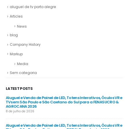
aluguel de tv porto alegre
Articles
News
blog
Company History
Markup
Media
Sem categoria
LATEST POSTS
R e
Aluguel e Venda de Painel de LED, Totens Interativos, Óculos VR e
Alu
e
TVs em São Paulo e São Caetano do Sul para a FENASUCRO &
TV
AGROCANA 2026
Sã
8 de julho de 2026
8 d
R e
Aluguel e Venda de Painel de LED, Totens Interativos, Óculos VR e
Alu