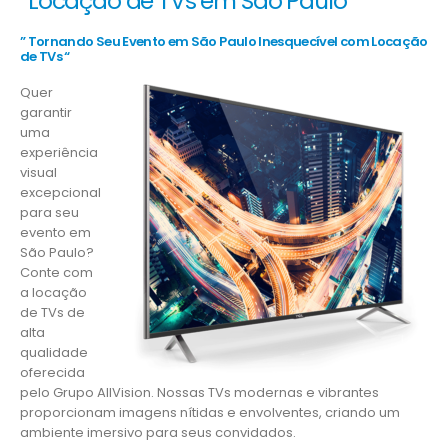
“Locação de TVs em São Paulo”
” Tornando Seu Evento em São Paulo Inesquecível com Locação
de TVs “
Quer
garantir
uma
experiência
visual
excepcional
para seu
evento em
São Paulo?
Conte com
a locação
de TVs de
alta
qualidade
oferecida
pelo Grupo AllVision. Nossas TVs modernas e vibrantes
proporcionam imagens nítidas e envolventes, criando um
ambiente imersivo para seus convidados.