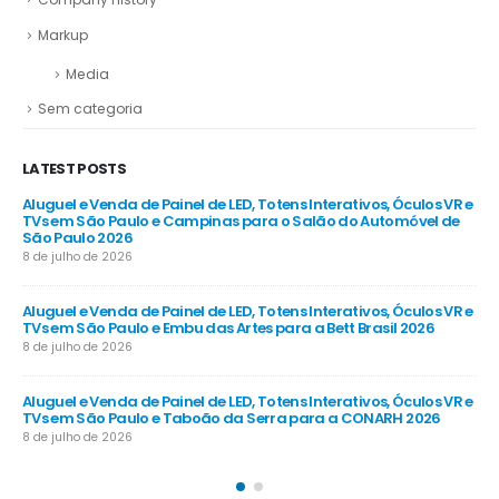
blog
Company History
Markup
Media
Sem categoria
LATEST POSTS
R e
Aluguel e Venda de Painel de LED, Totens Interativos, Óculos VR e
Alu
e
TVs em São Paulo e São Caetano do Sul para a FENASUCRO &
TV
AGROCANA 2026
Sã
8 de julho de 2026
8 d
R e
Aluguel e Venda de Painel de LED, Totens Interativos, Óculos VR e
Alu
TVs em São Paulo e Cotia para a FISPAL Tecnologia 2026
TVs
8 de julho de 2026
8 d
R e
Aluguel e Venda de Painel de LED, Totens Interativos, Óculos VR e
Alu
TVs em São Paulo e Mogi das Cruzes para a Expo Revestir 2026
TV
8 de julho de 2026
8 d