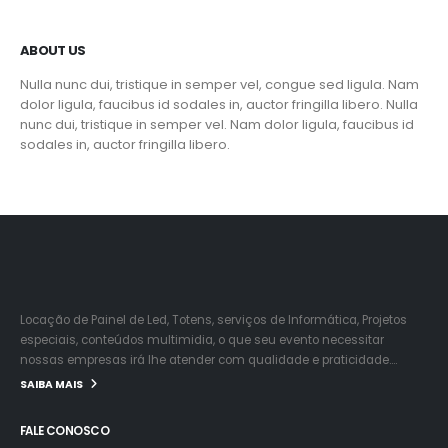
ABOUT US
Nulla nunc dui, tristique in semper vel, congue sed ligula. Nam
dolor ligula, faucibus id sodales in, auctor fringilla libero. Nulla
nunc dui, tristique in semper vel. Nam dolor ligula, faucibus id
sodales in, auctor fringilla libero.
Locação de Painel de Led, Totens, serviços de Informática, Projetos
especiais, conteúdos multimidia, o que seu evento necessitar
nossas empresas irá lhe atender com qualidade e praticidade….
SAIBA MAIS