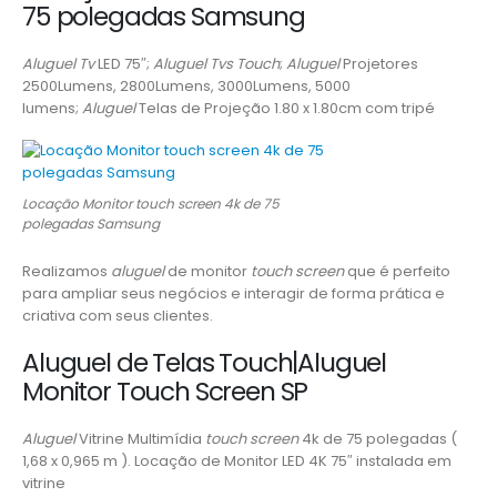
75 polegadas Samsung
Aluguel Tv
LED 75″;
Aluguel Tvs Touch
;
Aluguel
Projetores
2500Lumens, 2800Lumens, 3000Lumens, 5000
lumens;
Aluguel
Telas de Projeção 1.80 x 1.80cm com tripé
Locação Monitor touch screen 4k de 75
polegadas Samsung
Realizamos
aluguel
de monitor
touch screen
que é perfeito
para ampliar seus negócios e interagir de forma prática e
criativa com seus clientes.
Aluguel de Telas Touch|Aluguel
Monitor Touch Screen SP
Aluguel
Vitrine Multimídia
touch screen
4k de 75 polegadas (
1,68 x 0,965 m ). Locação de Monitor LED 4K 75″ instalada em
vitrine