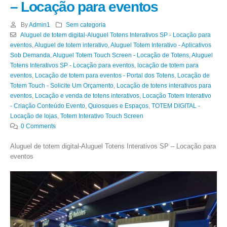
– Locação para eventos
By
Admin1
Sem categoria
Aluguel de totem digital-Aluguel Totens Interativos SP - Locação para
eventos
,
Aluguel de totem interativo
,
Aluguel Totem Interativo - Aplicativos
Sob Demanda
,
Aluguel Totem Touch Screen - Locação de Totens
,
Aluguel
Totens Interativos SP - Locação para eventos
,
locação de totem para
eventos
,
Locação de totem para eventos - Portal dos Totens
,
Locação de
Totem Touch - Solicite Um Orçamento
,
Locação de totens interativos para
eventos
,
Locação e venda de totens interativos
,
Locação Totem Interativo
- Criação Conteúdo Evento
,
Quiosques e Espaços
,
TOTEM DIGITAL -
Locação de lojas
,
Totem Interativo Touch Screen
0 Comments
Aluguel de totem digital-Aluguel Totens Interativos SP – Locação para
eventos