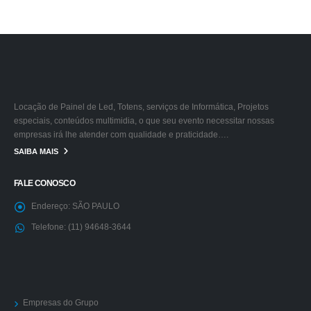
Locação de Painel de Led, Totens, serviços de Informática, Projetos
especiais, conteúdos multimidia, o que seu evento necessitar nossas
empresas irá lhe atender com qualidade e praticidade….
SAIBA MAIS
FALE CONOSCO
Endereço:
SÃO PAULO
Telefone:
(11) 94648-3644
Empresas do Grupo