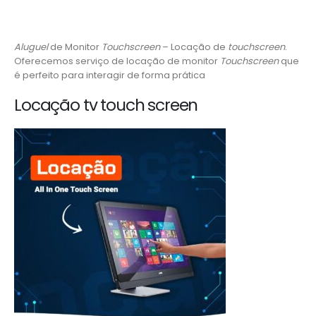
Aluguel
de Monitor
Touchscreen
– Locação de
touchscreen
.
Oferecemos serviço de locação de monitor
Touchscreen
que
é perfeito para interagir de forma prática
Locação tv touch screen