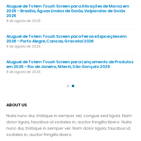
Aluguel de Totem Touch Screen para Ativações de Marca em
Al
26
2026 – Brasília, Águas Lindas de Goiás, Valparaíso de Goiás
Co
2026
8 d
8 de agosto de 2026
Al
Aluguel de Totem Touch Screen para Feiras e Exposições em
Emp
2026 – Porto Alegre, Canoas, Gravataí 2026
Gu
8 de agosto de 2026
8 d
 em
Aluguel de Totem Touch Screen para Lançamento de Produtos
Al
em 2026 – Rio de Janeiro, Niterói, São Gonçalo 2026
202
8 de agosto de 2026
8 d
ABOUT US
Nulla nunc dui, tristique in semper vel, congue sed ligula. Nam
dolor ligula, faucibus id sodales in, auctor fringilla libero. Nulla
nunc dui, tristique in semper vel. Nam dolor ligula, faucibus id
sodales in, auctor fringilla libero.