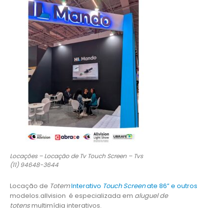
Locações – Locação de Tv Touch Screen – Tvs
(11) 94648-3644
Locação de
Totem
Interativo
Touch Screen
ate 86” e outros
modelos.allvision é especializada em
aluguel de
totens
multimídia interativos.